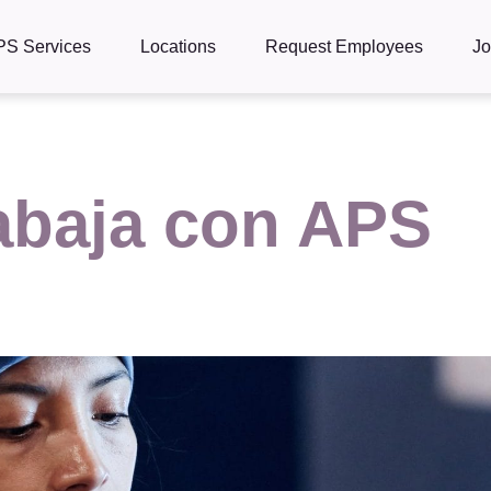
PS Services
Locations
Request Employees
J
abaja con APS